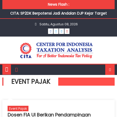
Skip to content
News Flash :
CITA: SP2DK Berpotensi Jadi Andalan DJP Kejar Target
Pajak
Sabtu, Agustus 08, 2026
Pengamat usulkan RI turunkan target pajak di tengah
pelemahan ekonomi
Pengamat Soroti Lonjakan Restitusi Pajak 2026, Diduga
Dipicu Penundaan hingga Ijon Pajak
Wajar Warga Enggan Bayar Pajak saat Ekonomi Lesu,
Pengawasan Ketat Tak Diperlukan
Belanja Masyarakat Seret, Penerimaan PPN Masih Jauh
dari Target
EVENT PAJAK
Event Pajak
Dosen FIA UI Berikan Pendampingan