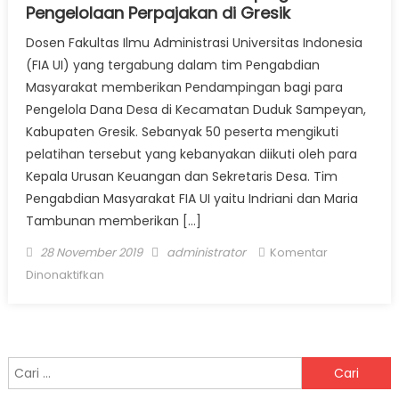
Pengelolaan Perpajakan di Gresik
Dosen Fakultas Ilmu Administrasi Universitas Indonesia
(FIA UI) yang tergabung dalam tim Pengabdian
Masyarakat memberikan Pendampingan bagi para
Pengelola Dana Desa di Kecamatan Duduk Sampeyan,
Kabupaten Gresik. Sebanyak 50 peserta mengikuti
pelatihan tersebut yang kebanyakan diikuti oleh para
Kepala Urusan Keuangan dan Sekretaris Desa. Tim
Pengabdian Masyarakat FIA UI yaitu Indriani dan Maria
Tambunan memberikan […]
Posted on
Author
28 November 2019
administrator
Komentar
pada Dosen FIA UI Berikan Pendampingan
Dinonaktifkan
Pengelolaan Perpajakan di Gresik
Cari untuk: