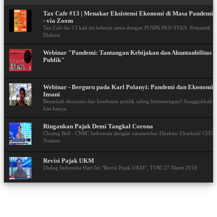
Tax Cafe #13 | Menakar Eksistensi Ekonomi di Masa Pandemi
- via Zoom
Tax Cafe ke-13 kali ini bekerja sama dengan PUSPA PKN STAN. Pemantik
Diskusi:
Webinar "Pandemi: Tantangan Kebijakan dan Akuntanbilitas
Publik"
Webinar - Berguru pada Karl Polanyi: Pandemi dan Ekonomi
Insani
Benarkah ekonomi dan kesehatan publik saling bertentangan? Sungguhkah
kita hanya
Ringankan Pajak Demi Tangkal Corona
Closing Bell - CNBC Indonesia dengan narasumber Direktur Eksekutif CITA
Yustinu
Revisi Pajak UKM
Dialog Indonesia Hari Ini "Revisi Pajak UKM", TVRI 27 Maret 2018
Mengejar Target Pajak 2018
IDX Channel #TOPstock "Mengejar Target Pajak 2018" 26 Maret 2018