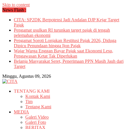
Skip to content
News Flash :
CITA: SP2DK Berpotensi Jadi Andalan DJP Kejar Target
Pajak
Pengamat usulkan RI turunkan target pajak di tengah
pelemahan ekonomi
Pengamat Soroti Lonjakan Restitusi Pajak 2026, Diduga
Dipicu Penundaan hingga Ijon Pajak
Wajar Warga Enggan Bayar Pajak saat Ekonomi Lesu,
Pengawasan Ketat Tak Diperlukan
Belanja Masyarakat Seret, Penerimaan PPN Masih Jauh dari
Target
Minggu, Agustus 09, 2026
TENTANG KAMI
Kontak Kami
Tim
Tentang Kami
MEDIA
Galeri Video
Galeri Foto
BERITAX