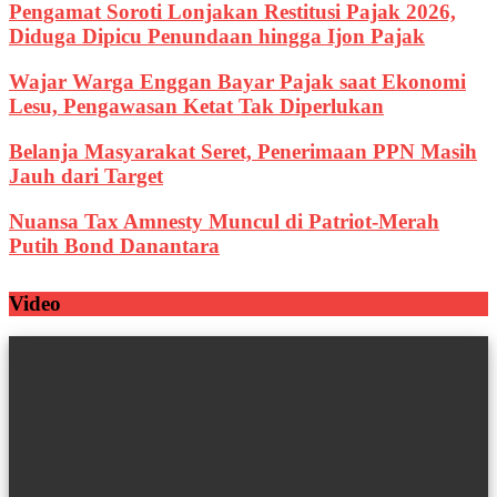
Pengamat Soroti Lonjakan Restitusi Pajak 2026,
Diduga Dipicu Penundaan hingga Ijon Pajak
Wajar Warga Enggan Bayar Pajak saat Ekonomi
Lesu, Pengawasan Ketat Tak Diperlukan
Belanja Masyarakat Seret, Penerimaan PPN Masih
Jauh dari Target
Nuansa Tax Amnesty Muncul di Patriot-Merah
Putih Bond Danantara
Video