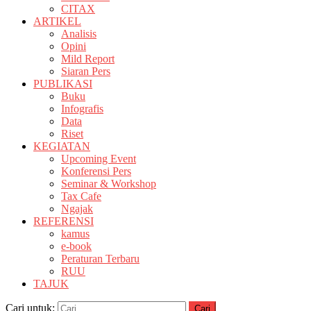
CITAX
ARTIKEL
Analisis
Opini
Mild Report
Siaran Pers
PUBLIKASI
Buku
Infografis
Data
Riset
KEGIATAN
Upcoming Event
Konferensi Pers
Seminar & Workshop
Tax Cafe
Ngajak
REFERENSI
kamus
e-book
Peraturan Terbaru
RUU
TAJUK
Cari untuk: