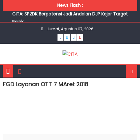
Skip to content
dari Target
News Flash :
CITA: SP2DK Berpotensi Jadi Andalan DJP Kejar Target
Pajak
Pengamat usulkan RI turunkan target pajak di tengah
Jumat, Agustus 07, 2026
pelemahan ekonomi
Pengamat Soroti Lonjakan Restitusi Pajak 2026, Diduga
Dipicu Penundaan hingga Ijon Pajak
Wajar Warga Enggan Bayar Pajak saat Ekonomi Lesu,
Pengawasan Ketat Tak Diperlukan
Belanja Masyarakat Seret, Penerimaan PPN Masih Jauh
dari Target
FGD Layanan OTT 7 MAret 2018
CITA: SP2DK Berpotensi Jadi Andalan DJP Kejar Target
Pajak