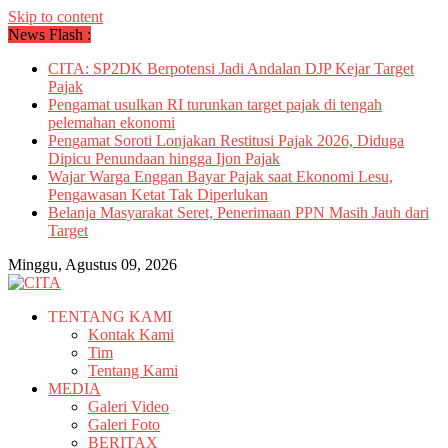
Skip to content
News Flash :
CITA: SP2DK Berpotensi Jadi Andalan DJP Kejar Target
Pajak
Pengamat usulkan RI turunkan target pajak di tengah
pelemahan ekonomi
Pengamat Soroti Lonjakan Restitusi Pajak 2026, Diduga
Dipicu Penundaan hingga Ijon Pajak
Wajar Warga Enggan Bayar Pajak saat Ekonomi Lesu,
Pengawasan Ketat Tak Diperlukan
Belanja Masyarakat Seret, Penerimaan PPN Masih Jauh dari
Target
Minggu, Agustus 09, 2026
TENTANG KAMI
Kontak Kami
Tim
Tentang Kami
MEDIA
Galeri Video
Galeri Foto
BERITAX