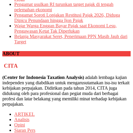
Pengamat usulkan RI turunkan target pajak di tengah
pelemahan ekonomi
Pengamat Soroti Lonjakan Restitusi Pajak 2026, Diduga
Dipicu Penundaan hingga Ijon Pajak
Wajar Warga Enggan Bayar Pajak saat Ekonomi Lesu,
Pengawasan Ketat Tak Diperlukan
Belanja Masyarakat Seret, Penerimaan PPN Masih Jauh dari
Target
ABOUT
CITA
(Center for Indonesia Taxation Analysis)
adalah lembaga kajian
independen yang diabdikan untuk mengarusutamakan isu-isu terkait
kebijakan perpajakan. Didirikan pada tahun 2014, CITA juga
didukung oleh para profesional dan pegiat muda dari berbagai
profesi dan latar belakang yang memiliki minat terhadap kebijakan
perpajakan.
ARTIKEL
Analisis
Opini
Siaran Pers