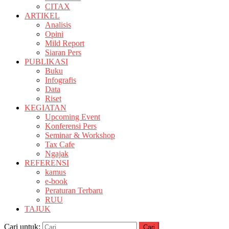
CITAX
ARTIKEL
Analisis
Opini
Mild Report
Siaran Pers
PUBLIKASI
Buku
Infografis
Data
Riset
KEGIATAN
Upcoming Event
Konferensi Pers
Seminar & Workshop
Tax Cafe
Ngajak
REFERENSI
kamus
e-book
Peraturan Terbaru
RUU
TAJUK
Cari untuk: