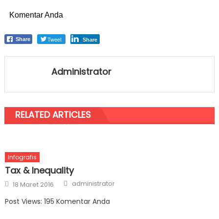
Semeste
Komentar Anda
I 2021
Tweet
Share
Share
Administrator
RELATED ARTICLES
Infografis
Tax & Inequality
Author
Posted on
administrator
18 Maret 2016
Post Views: 195 Komentar Anda