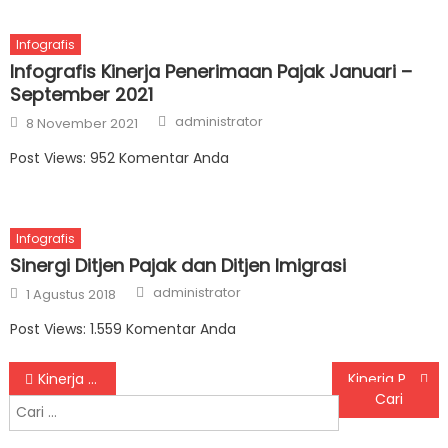
Infografis
Infografis Kinerja Penerimaan Pajak Januari –
September 2021
Author
Posted on
administrator
8 November 2021
Post Views: 952 Komentar Anda
Infografis
Sinergi Ditjen Pajak dan Ditjen Imigrasi
Author
Posted on
administrator
1 Agustus 2018
Post Views: 1.559 Komentar Anda
Navigasi pos
Kinerja Per Jenis Pajak Semester I 2021
Kinerja Penerimaan Cukai Semester I 2021
Cari untuk: