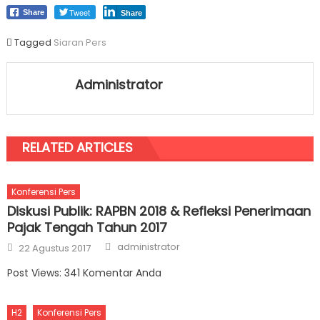
Tweet
Share
Share
Tagged
Siaran Pers
Administrator
RELATED ARTICLES
Konferensi Pers
Diskusi Publik: RAPBN 2018 & Refleksi Penerimaan
Pajak Tengah Tahun 2017
Author
Posted on
administrator
22 Agustus 2017
Post Views: 341 Komentar Anda
H2
Konferensi Pers