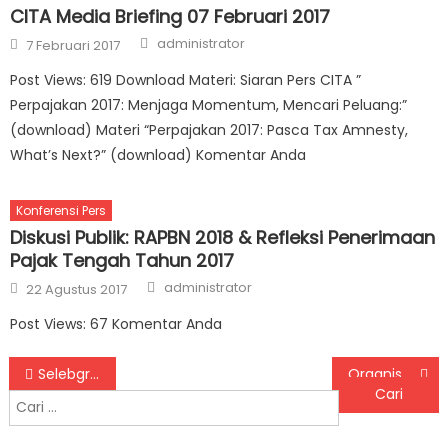
CITA Media Briefing 07 Februari 2017
Author
Posted on
administrator
7 Februari 2017
Post Views: 619 Download Materi: Siaran Pers CITA ”
Perpajakan 2017: Menjaga Momentum, Mencari Peluang:”
(download) Materi “Perpajakan 2017: Pasca Tax Amnesty,
What’s Next?” (download) Komentar Anda
Konferensi Pers
Diskusi Publik: RAPBN 2018 & Refleksi Penerimaan
Pajak Tengah Tahun 2017
Author
Posted on
administrator
22 Agustus 2017
Post Views: 67 Komentar Anda
Navigasi pos
Selebgram cemas. Tiba-tiba jadi target pajak. Jasa jadi tempat promosi disebut sangat berlimpah.
Organisasi Ini Puji Kesuksesan Tax Amnesty Indonesia
Cari untuk: