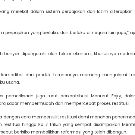
 yang melekat dalam sistem perpajakan dan lazim diterapkan 
tem perpajakan yang berlaku, dan berlaku di negara lain juga,” uj
lebih banyak dipengaruhi oleh faktor ekonomi, khususnya modera
ah komoditas dan produk turunannya memang mengalami tr
ku usaha.
s pemeriksaan juga turut berkontribusi. Menurut Fajry, dal
ara sadar mempermudah dan mempercepat proses restitusi.
a dengan cara mempersulit restitusi demi menahan penerima
 restitusi hingga Rp 7 triliun yang sempat disampaikan Mente
sebut berisiko membalikkan reformasi yang telah dibangun.