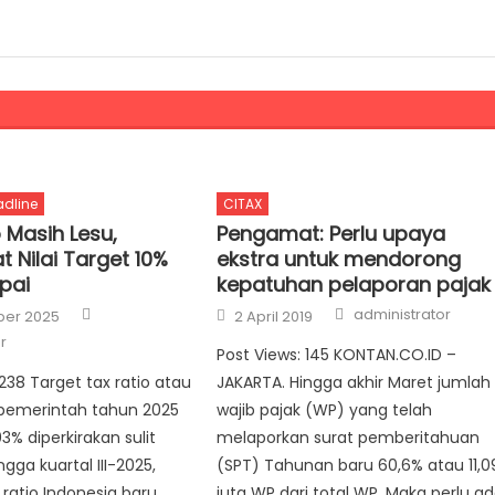
dline
CITAX
 Masih Lesu,
Pengamat: Perlu upaya
 Nilai Target 10%
ekstra untuk mendorong
apai
kepatuhan pelaporan pajak
Author
Author
Posted on
administrator
ber 2025
2 April 2019
r
Post Views: 145 KONTAN.CO.ID –
 238 Target tax ratio atau
JAKARTA. Hingga akhir Maret jumlah
 pemerintah tahun 2025
wajib pajak (WP) yang telah
3% diperkirakan sulit
melaporkan surat pemberitahuan
ngga kuartal III-2025,
(SPT) Tahunan baru 60,6% atau 11,0
x ratio Indonesia baru
juta WP dari total WP. Maka perlu a