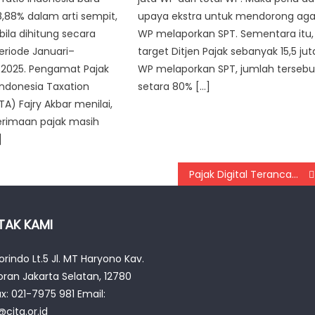
,88% dalam arti sempit,
upaya ekstra untuk mendorong aga
bila dihitung secara
WP melaporkan SPT. Sementara itu,
eriode Januari–
target Ditjen Pajak sebanyak 15,5 jut
2025. Pengamat Pajak
WP melaporkan SPT, jumlah tersebu
Indonesia Taxation
setara 80% […]
TA) Fajry Akbar menilai,
erimaan pajak masih
]
Pajak Digital Terancam Imbas Perjanjian Dagang, Cek Potensi Pendapatan yang Hilang
TAK KAMI
rindo Lt.5 Jl. MT Haryono Kav.
oran Jakarta Selatan, 12780
ax: 021-7975 981 Email:
cita.or.id