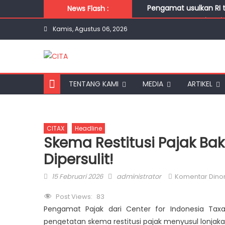
Skip to content
Pengamat usulkan RI 
News Flash :
Pengamat Soroti Lonja
Kamis, Agustus 06, 2026
Wajar Warga Enggan B
Belanja Masyarakat Se
Nuansa Tax Amnesty M
TENTANG KAMI
MEDIA
ARTIKEL
CITAX
Headline
Skema Restitusi Pajak Ba
Dipersulit!
Posted on
Author
15 Februari 2026
administrator
Komentar Dinon
Post Views:
83
Pengamat Pajak dari Center for Indonesia Taxat
pengetatan skema restitusi pajak menyusul lonjaka