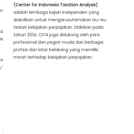
(Center for Indonesia Taxation Analysis)
un
adalah lembaga kajian independen yang
diabdikan untuk mengarusutamakan isu-isu
terkait kebijakan perpajakan. Didirikan pada
na
tahun 2014, CITA juga didukung oleh para
is
profesional dan pegiat muda dari berbagai
profesi dan latar belakang yang memiliki
minat terhadap kebijakan perpajakan.
da
,”