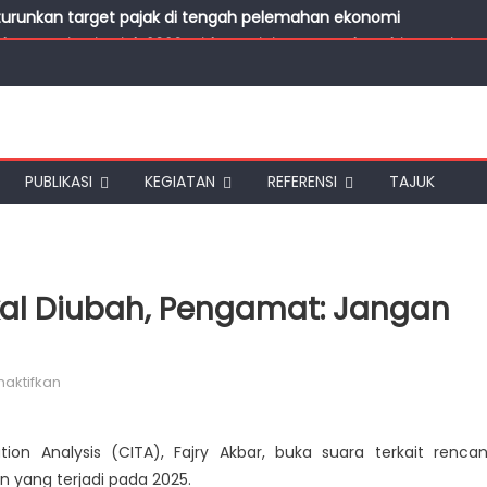
turunkan target pajak di tengah pelemahan ekonomi
kan Restitusi Pajak 2026, Diduga Dipicu Penundaan hingga Ijon P
ayar Pajak saat Ekonomi Lesu, Pengawasan Ketat Tak Diperluka
ret, Penerimaan PPN Masih Jauh dari Target
uncul di Patriot-Merah Putih Bond Danantara
PUBLIKASI
KEGIATAN
REFERENSI
TAJUK
kal Diubah, Pengamat: Jangan
pada Skema Restitusi Pajak Bakal Diubah, Pengamat: Jangan 
aktifkan
ion Analysis (CITA), Fajry Akbar, buka suara terkait renca
n yang terjadi pada 2025.