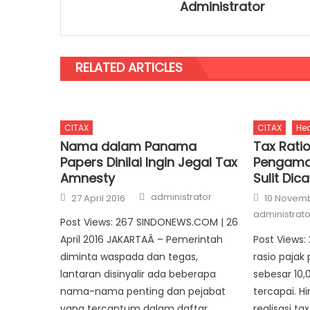
Administrator
RELATED ARTICLES
CITAX
CITAX
Hea
Nama dalam Panama
Tax Ratio
Papers Dinilai Ingin Jegal Tax
Pengamat
Amnesty
Sulit Dic
Author
Posted on
Posted on
administrator
27 April 2016
10 Novem
administrato
Post Views: 267 SINDONEWS.COM | 26
April 2016 JAKARTAÂ – Pemerintah
Post Views:
diminta waspada dan tegas,
rasio pajak
lantaran disinyalir ada beberapa
sebesar 10,0
nama-nama penting dan pejabat
tercapai. Hi
yang tercantum dalam daftar
realisasi ta