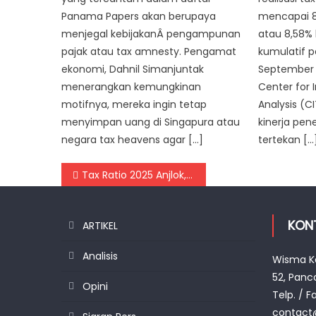
Panama Papers akan berupaya
mencapai 8
menjegal kebijakanÂ pengampunan
atau 8,58% 
pajak atau tax amnesty. Pengamat
kumulatif p
ekonomi, Dahnil Simanjuntak
September 
menerangkan kemungkinan
Center for 
motifnya, mereka ingin tetap
Analysis (CI
menyimpan uang di Singapura atau
kinerja pen
negara tax heavens agar […]
tertekan […
Navigasi pos
Tax Ratio 2025 Anjlok, Defisit Fiskal Tahun Ini Berpotensi Membengkak
KON
ARTIKEL
Analisis
Wisma Ko
52, Panc
Opini
Telp. / F
contact@