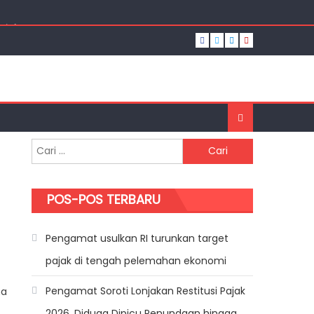
ajak
n
Cari untuk:
POS-POS TERBARU
Pengamat usulkan RI turunkan target
Dipersulit!
pajak di tengah pelemahan ekonomi
Pengamat Soroti Lonjakan Restitusi Pajak
na
2026, Diduga Dipicu Penundaan hingga