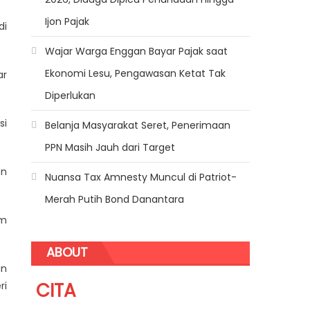
Ijon Pajak
di
Wajar Warga Enggan Bayar Pajak saat
Ekonomi Lesu, Pengawasan Ketat Tak
ar
Diperlukan
si
Belanja Masyarakat Seret, Penerimaan
PPN Masih Jauh dari Target
en
Nuansa Tax Amnesty Muncul di Patriot-
Merah Putih Bond Danantara
am
ABOUT
an
CITA
ri