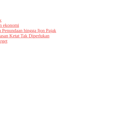
k
an ekonomi
u Penundaan hingga Ijon Pajak
asan Ketat Tak Diperlukan
rget