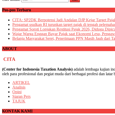
Pos-pos Terbaru
CITA: SP2DK Berpotensi Jadi Andalan DJP Kejar Target Paja
Pengamat usulkan RI turunkan target pajak di tengah pelemah
Pengamat Soroti Lonjakan Restitusi Pajak 2026, Diduga Dipic
Wajar Warga Enggan Bayar Pajak saat Ekonomi Lesu, Pengaw
Belanja Masyarakat Seret, Penerimaan PPN Masih Jauh dari Ta
ABOUT
CITA
(Center for Indonesia Taxation Analysis)
adalah lembaga kajian in
oleh para profesional dan pegiat muda dari berbagai profesi dan lata
ARTIKEL
Analisis
Opini
Siaran Pers
TAJUK
KONTAK KAMI