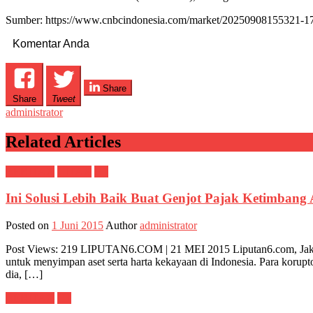
Sumber: https://www.cnbcindonesia.com/market/20250908155321-17
Komentar Anda
Share
Share
Tweet
administrator
Related Articles
BERITAX
CITAX
H1
Ini Solusi Lebih Baik Buat Genjot Pajak Ketimban
Posted on
1 Juni 2015
Author
administrator
Post Views: 219 LIPUTAN6.COM | 21 MEI 2015 Liputan6.com, Jakar
untuk menyimpan aset serta harta kekayaan di Indonesia. Para korupt
dia, […]
BERITAX
H1