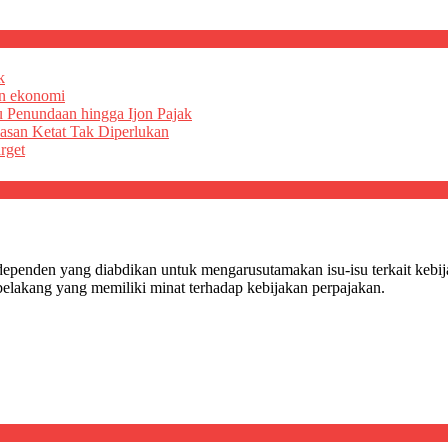
k
an ekonomi
u Penundaan hingga Ijon Pajak
asan Ketat Tak Diperlukan
rget
dependen yang diabdikan untuk mengarusutamakan isu-isu terkait kebi
r belakang yang memiliki minat terhadap kebijakan perpajakan.