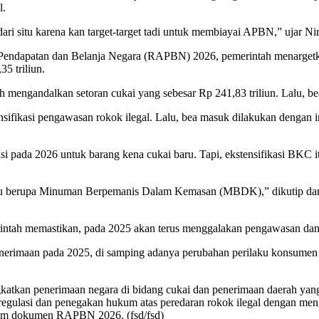
l.
ari situ karena kan target-target tadi untuk membiayai APBN,” ujar Ni
endapatan dan Belanja Negara (RAPBN) 2026, pemerintah menargetkan 
5 triliun.
h mengandalkan setoran cukai yang sebesar Rp 241,83 triliun. Lalu, bea
sifikasi pengawasan rokok ilegal. Lalu, bea masuk dilakukan dengan int
tasi pada 2026 untuk barang kena cukai baru. Tapi, ekstensifikasi BK
 baru berupa Minuman Berpemanis Dalam Kemasan (MBDK),” dikutip 
intah memastikan, pada 2025 akan terus menggalakan pengawasan dan 
nerimaan pada 2025, di samping adanya perubahan perilaku konsumen 
gkatkan penerimaan negara di bidang cukai dan penerimaan daerah yan
t regulasi dan penegakan hukum atas peredaran rokok ilegal dengan 
lam dokumen RAPBN 2026. (fsd/fsd)