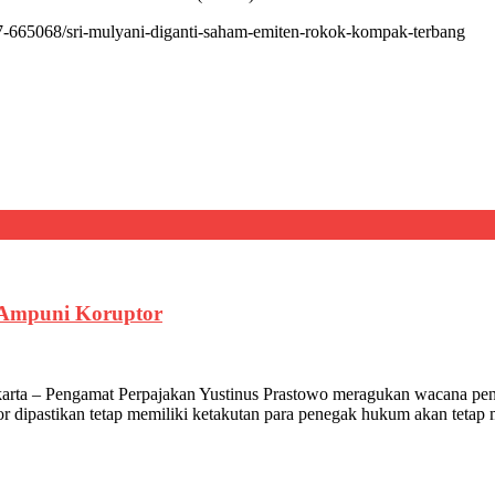
-665068/sri-mulyani-diganti-saham-emiten-rokok-kompak-terbang
g Ampuni Koruptor
ta – Pengamat Perpajakan Yustinus Prastowo meragukan wacana peng
or dipastikan tetap memiliki ketakutan para penegak hukum akan tetap