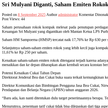
Sri Mulyani Diganti, Saham Emiten Rok
Posted on
8 September 2025
Author
administrator
Komentar Dinonak
Post Views:
44
Saham perusahaan rokok kompak melesat pada penutupan perdaganga
Keuangan Sri Mulyani yang digantikan oleh Mantan Ketua LPS Pur
Saham HM Sampoerna (HMSP) tercatat naik 17,76% ke Rp 630 per
Selanjutnya saham-saham emiten rokok yang lebih kecil juga kompa
11,61% ke Rp 250 per saham.
Kenaikan saham-saham emiten rokok ditengarai terjadi karena adany
menaikkan dan ke depan diharapkan akan kembali secara konstan ber
Potensi Kenaikan Cukai Tahun Depan
Direktorat Jenderal Bea dan Cukai buka suara terkait kemungkinan ke
Direktur Komunikasi dan Bimbingan Pengguna Jasa Bea Cukai, Nirw
Pendapatan dan Belanja Negara (APBN) tahun anggaran 2026.
“Baru ada, kan nanti ditentukan dulu target penerimaannya berapa. Te
Menurutnya, penentuan tarif cukai tidak bisa dilepaskan dari tiga as