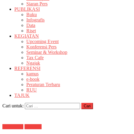
Siaran Pers
PUBLIKASI
Buku
Infografis
Data
Riset
KEGIATAN
Upcoming Event
Konferensi Pers
Seminar & Workshop
Tax Cafe
Ngajak
REFERENSI
kamus
e-book
Peraturan Terbaru
RUU
TAJUK
Cari untuk:
BERITAX
Headline