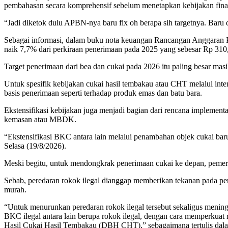
pembahasan secara komprehensif sebelum menetapkan kebijakan fina
“Jadi diketok dulu APBN-nya baru fix oh berapa sih targetnya. Baru d
Sebagai informasi, dalam buku nota keuangan Rancangan Anggaran P
naik 7,7% dari perkiraan penerimaan pada 2025 yang sebesar Rp 310,3
Target penerimaan dari bea dan cukai pada 2026 itu paling besar masi
Untuk spesifik kebijakan cukai hasil tembakau atau CHT melalui inten
basis penerimaan seperti terhadap produk emas dan batu bara.
Ekstensifikasi kebijakan juga menjadi bagian dari rencana implemen
kemasan atau MBDK.
“Ekstensifikasi BKC antara lain melalui penambahan objek cukai
Selasa (19/8/2026).
Meski begitu, untuk mendongkrak penerimaan cukai ke depan, pemer
Sebab, peredaran rokok ilegal dianggap memberikan tekanan pada pe
murah.
“Untuk menurunkan peredaran rokok ilegal tersebut sekaligus menin
BKC ilegal antara lain berupa rokok ilegal, dengan cara memperkua
Hasil Cukai Hasil Tembakau (DBH CHT),” sebagaimana tertulis da