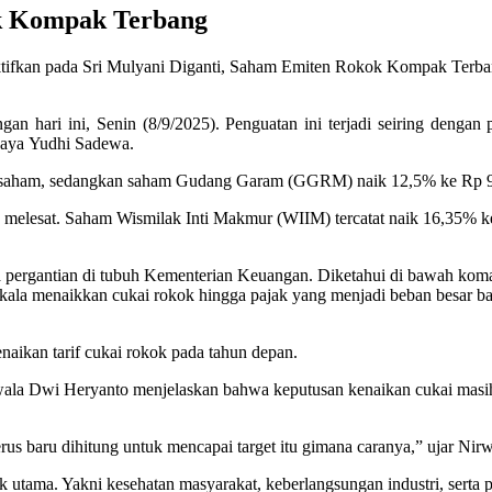
ok Kompak Terbang
tifkan
pada Sri Mulyani Diganti, Saham Emiten Rokok Kompak Terb
n hari ini, Senin (8/9/2025). Penguatan ini terjadi seiring dengan
baya Yudhi Sadewa.
 saham, sedangkan saham Gudang Garam (GGRM) naik 12,5% ke Rp 9
k melesat. Saham Wismilak Inti Makmur (WIIM) tercatat naik 16,35% 
a pergantian di tubuh Kementerian Keuangan. Diketahui di bawah kom
kala menaikkan cukai rokok hingga pajak yang menjadi beban besar ba
naikan tarif cukai rokok pada tahun depan.
ala Dwi Heryanto menjelaskan bahwa keputusan kenaikan cukai masi
rus baru dihitung untuk mencapai target itu gimana caranya,” ujar Nirw
pek utama. Yakni kesehatan masyarakat, keberlangsungan industri, sert