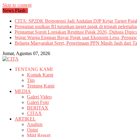
Skip to content
News Flash :
CITA: SP2DK Berpotensi Jadi Andalan DJP Kejar Target Paja
Pengamat usulkan RI turunkan target pajak di tengah pelemah
Pengamat Soroti Lonjakan Restitusi Pajak 2026, Diduga Dipic
Wajar Warga Enggan Bayar Pajak saat Ekonomi Lesu, Pengaw
Belanja Masyarakat Seret, Penerimaan PPN Masih Jauh dari Ta
Jumat, Agustus 07, 2026
TENTANG KAMI
Kontak Kami
Tim
Tentang Kami
MEDIA
Galeri Video
Galeri Foto
BERITAX
CITAX
ARTIKEL
Analisis
Opini
Mild Report