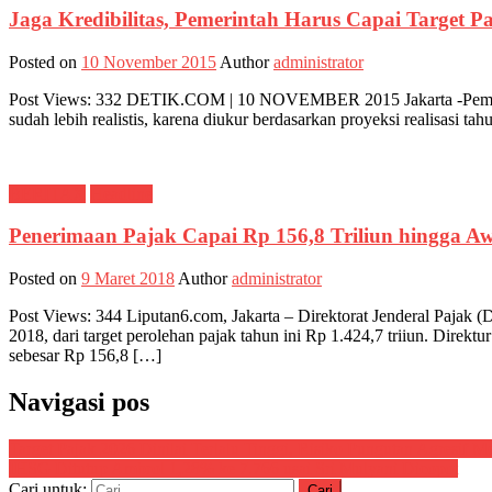
Jaga Kredibilitas, Pemerintah Harus Capai Target P
Posted on
10 November 2015
Author
administrator
Post Views: 332 DETIK.COM | 10 NOVEMBER 2015 Jakarta -Pemerinta
sudah lebih realistis, karena diukur berdasarkan proyeksi realisasi t
BERITAX
Headline
Penerimaan Pajak Capai Rp 156,8 Triliun hingga A
Posted on
9 Maret 2018
Author
administrator
Post Views: 344 Liputan6.com, Jakarta – Direktorat Jenderal Pajak (
2018, dari target perolehan pajak tahun ini Rp 1.424,7 triiun. Dir
sebesar Rp 156,8 […]
Navigasi pos
Target Pajak 2026 Dinilai Terlalu Tinggi, Risiko Pungutan Agresif M
IHSG Ditutup Ambrol 1,28% ke 7.766 usai Sri Mulyani Dicopot
Cari untuk: