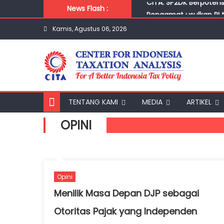
Skip to content
News Flash :
Pengamat usulkan RI 
Pengamat Soroti Lonja
Kamis, Agustus 06, 2026
Wajar Warga Enggan B
Belanja Masyarakat Se
CITA: SP2DK Berpotens
TENTANG KAMI
MEDIA
ARTIKEL
OPINI
Opini
Menilik Masa Depan DJP sebagai
Otoritas Pajak yang Independen