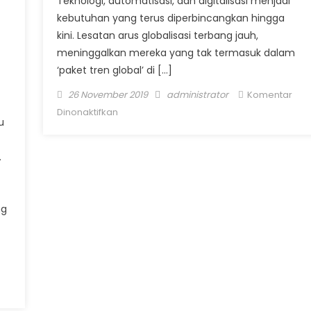
Teknologi, automatisasi, dan digitalisasi menjadi
kebutuhan yang terus diperbincangkan hingga
kini. Lesatan arus globalisasi terbang jauh,
meninggalkan mereka yang tak termasuk dalam
‘paket tren global’ di […]
Posted on
Author
26 November 2019
administrator
Komentar
pada Harga Seorang Wanita: Perspektif
Dinonaktifkan
u
Pajak yang Dianggap Tabu
.
ng
nya:
ilan