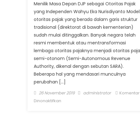
Menilik Masa Depan DJP sebagai Otoritas Pajak
yang Independen Wahyu Eka Nurisdiyanto Model
otoritas pajak yang berada dalam garis struktur
tradisional (direktorat di bawah kementerian)
sudah mulai ditinggalkan. Banyak negara telah
resmi membentuk atau mentransformasi
lembaga otoritas pajaknya menjadi otoritas paj
semi-otonom (Semi-Autonomous Revenue
Authority, dikenal dengan sebutan SARA).
Beberapa hal yang mendasari munculnya
perubahan […]
Posted on
Author
26 November 2019
administrator
Komentar
pada Menilik Masa Depan DJP sebaga
Dinonaktifkan
Otoritas Pajak yang Independen