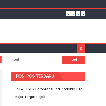
ajak
n
Cari untuk:
POS-POS TERBARU
CITA: SP2DK Berpotensi Jadi Andalan DJP
Kejar Target Pajak