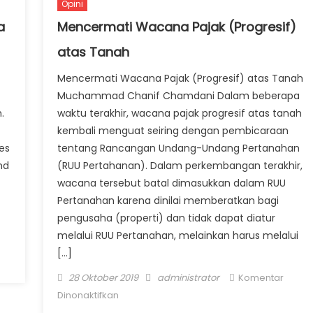
Opini
a
Mencermati Wacana Pajak (Progresif)
atas Tanah
Mencermati Wacana Pajak (Progresif) atas Tanah
Muchammad Chanif Chamdani Dalam beberapa
.
waktu terakhir, wacana pajak progresif atas tanah
kembali menguat seiring dengan pembicaraan
es
tentang Rancangan Undang-Undang Pertanahan
nd
(RUU Pertahanan). Dalam perkembangan terakhir,
wacana tersebut batal dimasukkan dalam RUU
Pertanahan karena dinilai memberatkan bagi
pengusaha (properti) dan tidak dapat diatur
melalui RUU Pertanahan, melainkan harus melalui
[…]
Posted on
Author
28 Oktober 2019
administrator
Komentar
pada Mencermati Wacana Pajak
Dinonaktifkan
(Progresif) atas Tanah