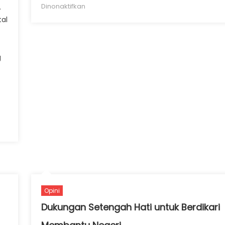
pada Potensi Besar Bea Meterai di Era
Dinonaktifkan
.
Ekonomi Digital
tal
.
g
ital
a
Opini
Dukungan Setengah Hati untuk Berdikari