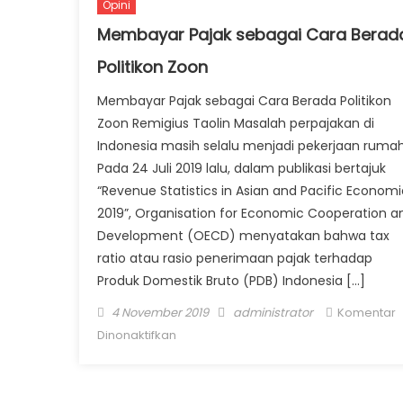
Opini
Membayar Pajak sebagai Cara Berad
Politikon Zoon
Membayar Pajak sebagai Cara Berada Politikon
Zoon Remigius Taolin Masalah perpajakan di
Indonesia masih selalu menjadi pekerjaan rumah
Pada 24 Juli 2019 lalu, dalam publikasi bertajuk
“Revenue Statistics in Asian and Pacific Economi
2019”, Organisation for Economic Cooperation a
Development (OECD) menyatakan bahwa tax
ratio atau rasio penerimaan pajak terhadap
Produk Domestik Bruto (PDB) Indonesia […]
Posted on
Author
4 November 2019
administrator
Komentar
pada Membayar Pajak sebagai Cara
Dinonaktifkan
Berada Politikon Zoon