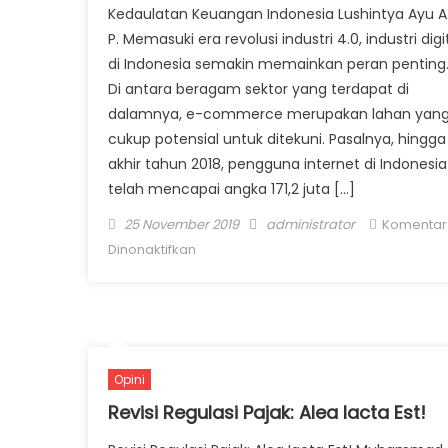
Kedaulatan Keuangan Indonesia Lushintya Ayu A
P. Memasuki era revolusi industri 4.0, industri digi
di Indonesia semakin memainkan peran penting
Di antara beragam sektor yang terdapat di
dalamnya, e-commerce merupakan lahan yan
cukup potensial untuk ditekuni. Pasalnya, hingga
akhir tahun 2018, pengguna internet di Indonesia
telah mencapai angka 171,2 juta […]
Posted on
Author
25 November 2019
administrator
Komentar
pada Reformasi Sistem Perpajakan Dig
Dinonaktifkan
untuk Kedaulatan Keuangan Indonesi
Opini
Revisi Regulasi Pajak: Alea Iacta Est!