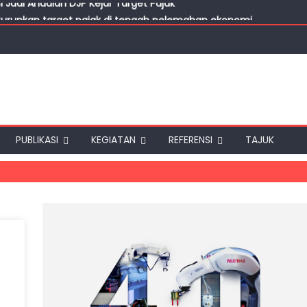
turunkan target pajak di tengah pelemahan ekonomi
kan Restitusi Pajak 2026, Diduga Dipicu Penundaan hingga Ijon P
ayar Pajak saat Ekonomi Lesu, Pengawasan Ketat Tak Diperluka
ret, Penerimaan PPN Masih Jauh dari Target
i Jadi Andalan DJP Kejar Target Pajak
PUBLIKASI
KEGIATAN
REFERENSI
TAJUK