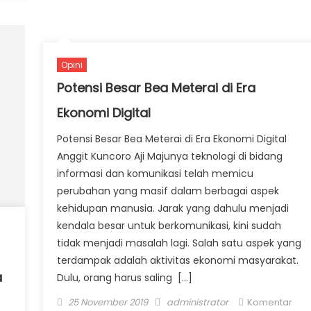
Opini
Potensi Besar Bea Meterai di Era
Ekonomi Digital
Potensi Besar Bea Meterai di Era Ekonomi Digital
Anggit Kuncoro Aji Majunya teknologi di bidang
informasi dan komunikasi telah memicu
perubahan yang masif dalam berbagai aspek
kehidupan manusia. Jarak yang dahulu menjadi
kendala besar untuk berkomunikasi, kini sudah
tidak menjadi masalah lagi. Salah satu aspek yang
terdampak adalah aktivitas ekonomi masyarakat.
a
Dulu, orang harus saling […]
Posted on
Author
25 November 2019
administrator
Komentar