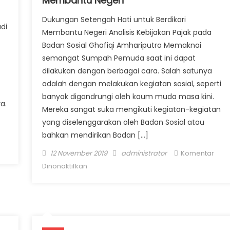
Membantu Negeri
Dukungan Setengah Hati untuk Berdikari
di
Membantu Negeri Analisis Kebijakan Pajak pada
Badan Sosial Ghafiqi Amhariputra Memaknai
semangat Sumpah Pemuda saat ini dapat
dilakukan dengan berbagai cara. Salah satunya
adalah dengan melakukan kegiatan sosial, seperti
banyak digandrungi oleh kaum muda masa kini.
a.
Mereka sangat suka mengikuti kegiatan-kegiatan
yang diselenggarakan oleh Badan Sosial atau
bahkan mendirikan Badan […]
st!
Posted on
Author
12 November 2019
administrator
Komentar
pada Dukungan Setengah Hati untuk
Dinonaktifkan
Berdikari Membantu Negeri