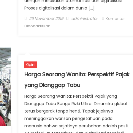
dengan melakukan otomatisasi dan digitalisasi.
Proses digitalisasi dalam dunia […]
Posted on
Author
26 November 2019
administrator
Komentar
pada Langkah Maju Reformasi Perpajakan
Dinonaktifkan
Membangun Core Tax System
Opini
Harga Seorang Wanita: Perspektif Pajak
yang Dianggap Tabu
Harga Seorang Wanita: Perspektif Pajak yang
Dianggap Tabu Bunga Rizki Ulfira Dinamika global
terus bergerak tanpa henti. Tapak jejaknya
meninggalkan warisan pengetahuan pada
manusia bahwa sejatinya perubahan adalah pasti.