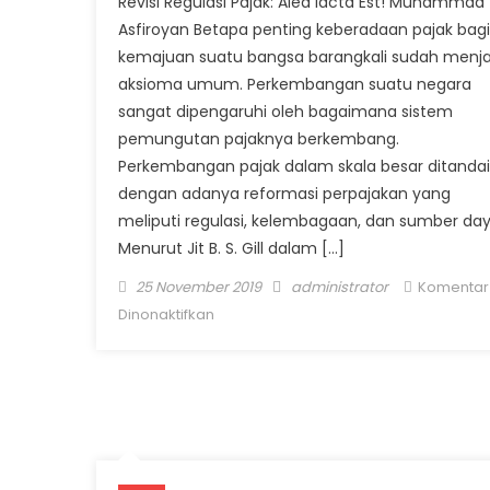
Revisi Regulasi Pajak: Alea Iacta Est! Muhammad
Asfiroyan Betapa penting keberadaan pajak bagi
kemajuan suatu bangsa barangkali sudah menja
aksioma umum. Perkembangan suatu negara
sangat dipengaruhi oleh bagaimana sistem
pemungutan pajaknya berkembang.
Perkembangan pajak dalam skala besar ditandai
dengan adanya reformasi perpajakan yang
meliputi regulasi, kelembagaan, dan sumber day
Menurut Jit B. S. Gill dalam […]
Posted on
Author
25 November 2019
administrator
Komentar
pada Revisi Regulasi Pajak: Alea Iacta E
Dinonaktifkan