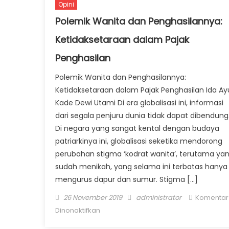
Opini
Polemik Wanita dan Penghasilannya:
Ketidaksetaraan dalam Pajak
Penghasilan
Polemik Wanita dan Penghasilannya:
Ketidaksetaraan dalam Pajak Penghasilan Ida Ay
Kade Dewi Utami Di era globalisasi ini, informasi
dari segala penjuru dunia tidak dapat dibendung
Di negara yang sangat kental dengan budaya
patriarkinya ini, globalisasi seketika mendorong
perubahan stigma ‘kodrat wanita’, terutama ya
sudah menikah, yang selama ini terbatas hanya
mengurus dapur dan sumur. Stigma […]
Posted on
Author
26 November 2019
administrator
Komentar
pada Polemik Wanita dan Penghasilan
Dinonaktifkan
Ketidaksetaraan dalam Pajak Penghas