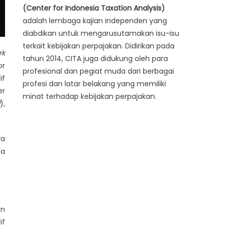
(Center for Indonesia Taxation Analysis)
adalah lembaga kajian independen yang
diabdikan untuk mengarusutamakan isu-isu
terkait kebijakan perpajakan. Didirikan pada
rk
tahun 2014, CITA juga didukung oleh para
or
profesional dan pegiat muda dari berbagai
if
profesi dan latar belakang yang memiliki
er
minat terhadap kebijakan perpajakan.
d
),
ra
da
an
if