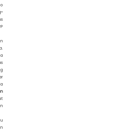
fo
g-
us
PP
an
a.
ba
as
ng
ar
da
an
at
an
tu
n