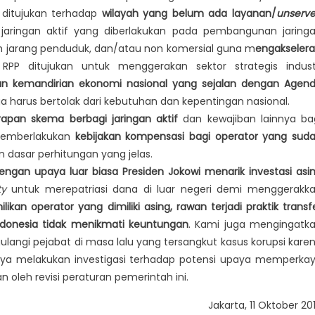
ditujukan terhadap
wilayah yang belum ada layanan/
unserv
aringan aktif yang diberlakukan pada pembangunan jaring
ah jarang penduduk, dan/atau non komersial guna m
engakselera
 RPP ditujukan untuk menggerakan sektor strategis indust
n kemandirian ekonomi nasional yang sejalan dengan Agen
ga harus bertolak dari kebutuhan dan kepentingan nasional.
pan skema berbagi jaringan aktif
dan kewajiban lainnya ba
 memberlakukan
kebijakan kompensasi bagi operator yang sud
asar perhitungan yang jelas.
engan upaya luar biasa Presiden Jokowi menarik investasi asi
ty
untuk merepatriasi dana di luar negeri demi menggerakk
likan operator yang dimiliki asing, rawan terjadi praktik transf
Indonesia tidak menikmati keuntungan
. Kami juga mengingatk
langi pejabat di masa lalu yang tersangkut kasus korupsi kare
iknya melakukan investigasi terhadap potensi upaya memperka
 oleh revisi peraturan pemerintah ini.
Jakarta, 11 Oktober 20