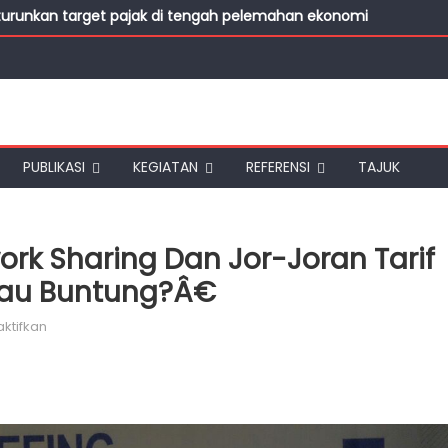
turunkan target pajak di tengah pelemahan ekonomi
kan Restitusi Pajak 2026, Diduga Dipicu Penundaan hingga Ijon P
ayar Pajak saat Ekonomi Lesu, Pengawasan Ketat Tak Diperluka
ret, Penerimaan PPN Masih Jauh dari Target
i Jadi Andalan DJP Kejar Target Pajak
PUBLIKASI
KEGIATAN
REFERENSI
TAJUK
ork Sharing Dan Jor-Joran Tarif
tau Buntung?â€
pada Media Briefing : â€œNetwork Sharing dan Jor-Joran Tar
ktifkan