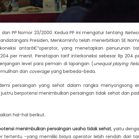
 dan PP Nomor 23/2000. Kedua PP ini mengatur tentang
Netwo
 ditandatangani Presiden, Menkominfo telah menerbitkan SE Nom
terkoneksi antarâ€“operator, yang menetapkan penurunan tar
204 per menit. Penetapan tarif interkoneksi sebesar Rp 204 p
senjangan level para pemain di lapangan (
unequal playing fiel
pemulihan dan
coverage
yang berbeda-beda.
h demi persaingan yang sehat dalam rangka menyongsong e
 justru berpotensi menimbulkan persaingan tidak sehat dan pa
kan hal-hal berikut.
rpotensi menimbulkan persaingan usaha tidak sehat
, yaitu deng
r
tertentu -yang memiliki biaya operator lebih rendah dari tar