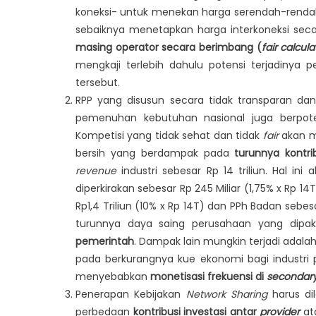
koneksi- untuk menekan harga serendah-rendah
sebaiknya menetapkan harga interkoneksi sec
masing operator secara berimbang (
fair calcula
mengkaji terlebih dahulu potensi terjadinya 
tersebut.
RPP yang disusun secara tidak transparan da
pemenuhan kebutuhan nasional juga berpot
Kompetisi yang tidak sehat dan tidak
fair
akan m
bersih yang berdampak pada
turunnya kontri
revenue
industri sebesar Rp 14 triliun. Hal in
diperkirakan sebesar Rp 245 Miliar (1,75% x Rp 1
Rp1,4 Triliun (10% x Rp 14T) dan PPh Badan sebes
turunnya daya saing perusahaan yang dipak
pemerintah
. Dampak lain mungkin terjadi adala
pada berkurangnya kue ekonomi bagi industri p
menyebabkan
monetisasi frekuensi di
secondar
Penerapan Kebijakan
Network Sharing
harus di
perbedaan
kontribusi investasi antar
provider
at