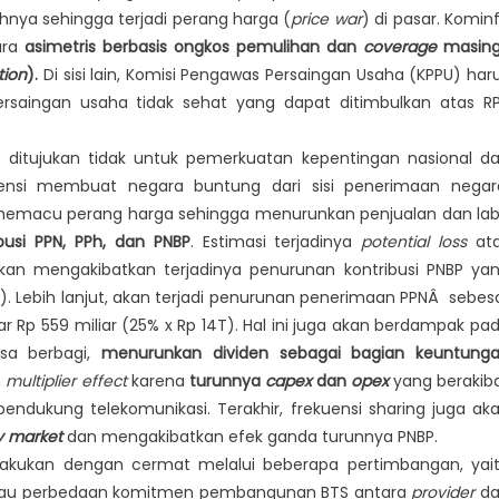
nya sehingga terjadi perang harga (
price war
) di pasar. Komin
ara
asimetris
berbasis ongkos pemulihan dan
coverage
masin
tion
).
Di sisi lain, Komisi Pengawas Persaingan Usaha (KPPU) har
persaingan usaha tidak sehat yang dapat ditimbulkan atas R
n ditujukan tidak untuk pemerkuatan kepentingan nasional d
ensi membuat negara buntung dari sisi penerimaan negar
emacu perang harga sehingga menurunkan penjualan dan la
busi PPN, PPh, dan PNBP
. Estimasi terjadinya
potential loss
at
i akan mengakibatkan terjadinya penurunan kontribusi PNBP ya
4T). Lebih lanjut, akan terjadi penurunan penerimaan PPNÂ sebes
ar Rp 559 miliar (25% x Rp 14T). Hal ini juga akan berdampak pa
sa berbagi,
menurunkan dividen sebagai bagian keuntung
h
multiplier effect
karena
turunnya
capex
dan
opex
yang berakib
endukung telekomunikasi. Terakhir, frekuensi sharing juga ak
y market
dan mengakibatkan efek ganda turunnya PNBP.
lakukan dengan cermat melalui beberapa pertimbangan, yai
au perbedaan komitmen pembangunan BTS antara
provider
da