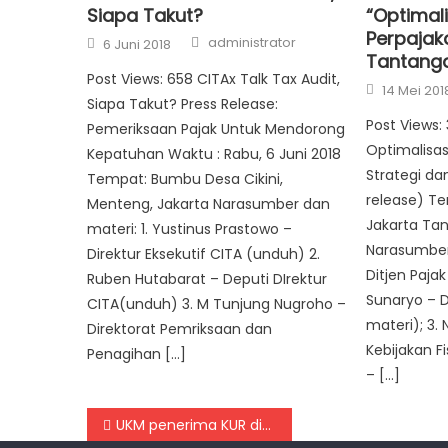
Siapa Takut?
“Optimal
Perpajak
Author
Posted on
administrator
6 Juni 2018
Tantang
Post Views: 658 CITAx Talk Tax Audit,
Posted on
14 Mei 201
Siapa Takut? Press Release:
Post Views:
Pemeriksaan Pajak Untuk Mendorong
Optimalisas
Kepatuhan Waktu : Rabu, 6 Juni 2018
Strategi da
Tempat: Bumbu Desa Cikini,
release) Te
Menteng, Jakarta Narasumber dan
Jakarta Tan
materi: 1. Yustinus Prastowo –
Narasumber 
Direktur Eksekutif CITA (unduh) 2.
Ditjen Pajak
Ruben Hutabarat – Deputi DIrektur
Sunaryo – D
CITA(unduh) 3. M Tunjung Nugroho –
materi); 3.
Direktorat Pemriksaan dan
Kebijakan Fi
Penagihan […]
– […]
Navigasi pos
UKM penerima KUR digiring ikut tax amnesty