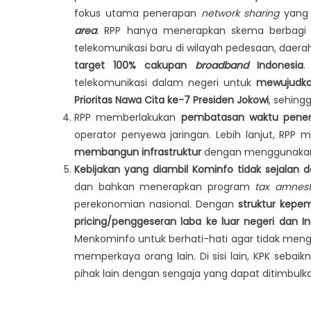
fokus utama penerapan
network sharing
yang 
area
.
RPP hanya menerapkan skema berbagi j
telekomunikasi baru di wilayah pedesaan, daer
target 100% cakupan
broadband
Indonesia
.
telekomunikasi dalam negeri untuk
mewujudka
Prioritas Nawa Cita ke-7 Presiden Jokowi
, sehing
RPP memberlakukan
pembatasan waktu penera
operator penyewa jaringan. Lebih lanjut, RPP
membangun infrastruktur
dengan menggunakan d
Kebijakan yang diambil Kominfo tidak sejalan d
dan bahkan menerapkan program
tax amnes
perekonomian nasional. Dengan
struktur kepemi
pricing/penggeseran laba ke luar negeri dan 
Menkominfo untuk berhati-hati agar tidak mengu
memperkaya orang lain. Di sisi lain, KPK seba
pihak lain dengan sengaja yang dapat ditimbulkan