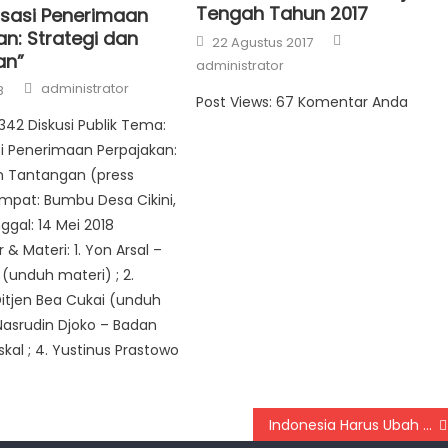
Tengah Tahun 2017
isasi Penerimaan
an: Strategi dan
Author
Posted on
22 Agustus 2017
an”
administrator
Author
administrator
8
Post Views: 67 Komentar Anda
 342 Diskusi Publik Tema:
i Penerimaan Perpajakan:
n Tantangan (press
mpat: Bumbu Desa Cikini,
ggal: 14 Mei 2018
& Materi: 1. Yon Arsal –
 (unduh materi) ; 2.
itjen Bea Cukai (unduh
 Nasrudin Djoko – Badan
skal ; 4. Yustinus Prastowo
Indonesia Harus Ubah Pendekatan untuk Kejar Pajak dari Google