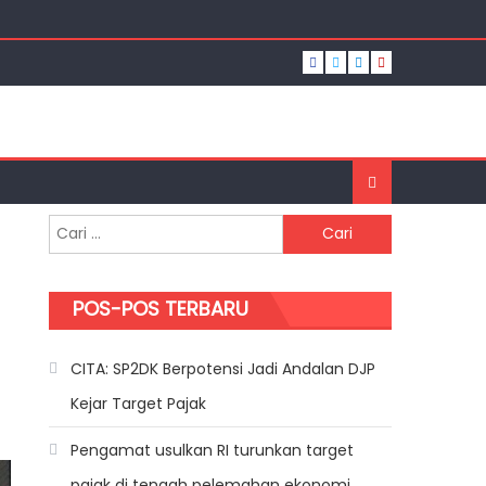
ajak
n
Cari untuk:
POS-POS TERBARU
if Seluler: Negara Untung atau Buntung?â€
CITA: SP2DK Berpotensi Jadi Andalan DJP
Kejar Target Pajak
Pengamat usulkan RI turunkan target
pajak di tengah pelemahan ekonomi