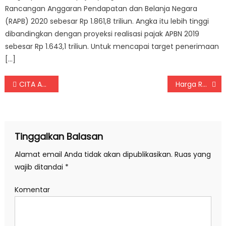
Rancangan Anggaran Pendapatan dan Belanja Negara
(RAPB) 2020 sebesar Rp 1.861,8 triliun. Angka itu lebih tinggi
dibandingkan dengan proyeksi realisasi pajak APBN 2019
sebesar Rp 1.643,1 triliun. Untuk mencapai target penerimaan
[…]
Navigasi pos
CITA Apresiasi Kebijakan Baru Kemenkeu Soal Pajak dan Bea Cukai
Harga Rokok di Indonesia Paling Mahal, Ini Ceritanya
Tinggalkan Balasan
Alamat email Anda tidak akan dipublikasikan.
Ruas yang
wajib ditandai
*
Komentar