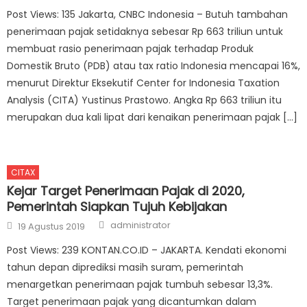
Post Views: 135 Jakarta, CNBC Indonesia – Butuh tambahan
penerimaan pajak setidaknya sebesar Rp 663 triliun untuk
membuat rasio penerimaan pajak terhadap Produk
Domestik Bruto (PDB) atau tax ratio Indonesia mencapai 16%,
menurut Direktur Eksekutif Center for Indonesia Taxation
Analysis (CITA) Yustinus Prastowo. Angka Rp 663 triliun itu
merupakan dua kali lipat dari kenaikan penerimaan pajak […]
CITAX
Kejar Target Penerimaan Pajak di 2020,
Pemerintah Siapkan Tujuh Kebijakan
Author
Posted on
administrator
19 Agustus 2019
Post Views: 239 KONTAN.CO.ID – JAKARTA. Kendati ekonomi
tahun depan diprediksi masih suram, pemerintah
menargetkan penerimaan pajak tumbuh sebesar 13,3%.
Target penerimaan pajak yang dicantumkan dalam