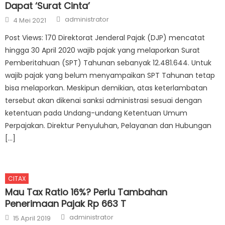
Dapat ‘Surat Cinta’
Author
Posted on
administrator
4 Mei 2021
Post Views: 170 Direktorat Jenderal Pajak (DJP) mencatat
hingga 30 April 2020 wajib pajak yang melaporkan Surat
Pemberitahuan (SPT) Tahunan sebanyak 12.481.644. Untuk
wajib pajak yang belum menyampaikan SPT Tahunan tetap
bisa melaporkan. Meskipun demikian, atas keterlambatan
tersebut akan dikenai sanksi administrasi sesuai dengan
ketentuan pada Undang-undang Ketentuan Umum
Perpajakan. Direktur Penyuluhan, Pelayanan dan Hubungan
[…]
CITAX
Mau Tax Ratio 16%? Perlu Tambahan
Penerimaan Pajak Rp 663 T
Author
Posted on
administrator
15 April 2019