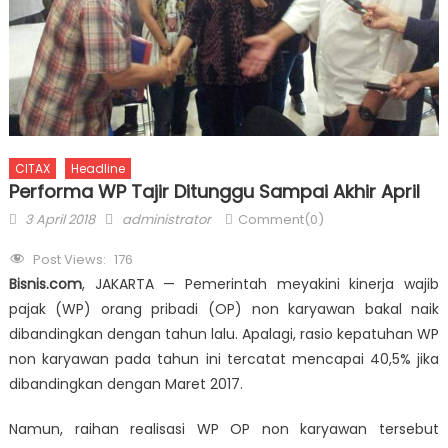
CITAX
Headline
Performa WP Tajir Ditunggu Sampai Akhir April
Posted on
Author
3 April 2018
administrator
Comment(0)
Post Views:
176
Bisnis.com
, JAKARTA — Pemerintah meyakini kinerja wajib
pajak (WP) orang pribadi (OP) non karyawan bakal naik
dibandingkan dengan tahun lalu. Apalagi, rasio kepatuhan WP
non karyawan pada tahun ini tercatat mencapai 40,5% jika
dibandingkan dengan Maret 2017.
Namun, raihan realisasi WP OP non karyawan tersebut