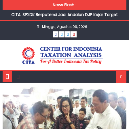
Skip to content
News Flash :
CITA: SP2DK Berpotensi Jadi Andalan DJP Kejar Target
Pajak
Minggu, Agustus 09, 2026
Pengamat usulkan RI turunkan target pajak di tengah
pelemahan ekonomi
Pengamat Soroti Lonjakan Restitusi Pajak 2026, Diduga
Dipicu Penundaan hingga Ijon Pajak
Wajar Warga Enggan Bayar Pajak saat Ekonomi Lesu,
Pengawasan Ketat Tak Diperlukan
Belanja Masyarakat Seret, Penerimaan PPN Masih Jauh
dari Target