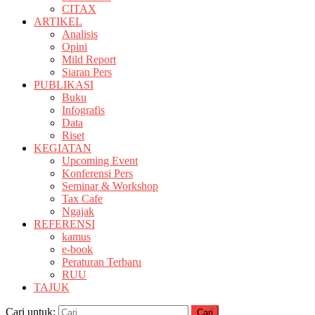
CITAX
ARTIKEL
Analisis
Opini
Mild Report
Siaran Pers
PUBLIKASI
Buku
Infografis
Data
Riset
KEGIATAN
Upcoming Event
Konferensi Pers
Seminar & Workshop
Tax Cafe
Ngajak
REFERENSI
kamus
e-book
Peraturan Terbaru
RUU
TAJUK
Cari untuk: