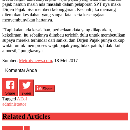
pajak namun masih ada masalah dalam pelaporan SPT-nya maka
Dirjen Pajak bisa memberi kelonggaran. Kecuali jika memang
ditemukan kesalahan yang sangat fatal serta kesengajaan
menyembunyikan hartanya.
“Tapi kalau ada kesalahan, perbedaan data yang dilaporkan,
kekeliruan, itu sebaiknya diimbau terlebih dulu untuk membetulkan
supaya mereka terhindar dari sanksi dan Dirjen Pajak punya cukup
waktu untuk memproses wajib pajak yang tidak patuh, tidak ikut
amnesti,” pungkasnya.
Sumber:
Metrotvnews.com
, 18 Mei 2017
Komentar Anda
Share
Share
Tweet
Tagged
AEoI
administrator
Related Articles
BERITAX
H1