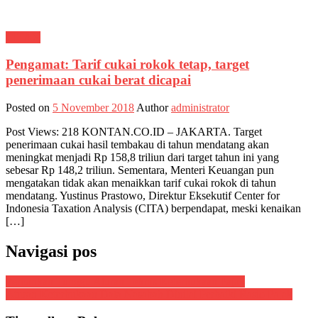
CITAX
Pengamat: Tarif cukai rokok tetap, target
penerimaan cukai berat dicapai
Posted on
5 November 2018
Author
administrator
Post Views: 218 KONTAN.CO.ID – JAKARTA. Target
penerimaan cukai hasil tembakau di tahun mendatang akan
meningkat menjadi Rp 158,8 triliun dari target tahun ini yang
sebesar Rp 148,2 triliun. Sementara, Menteri Keuangan pun
mengatakan tidak akan menaikkan tarif cukai rokok di tahun
mendatang. Yustinus Prastowo, Direktur Eksekutif Center for
Indonesia Taxation Analysis (CITA) berpendapat, meski kenaikan
[…]
Navigasi pos
Perbankan Tunggu Aturan Teknis Keterbukaan Pajak
Aturan Keterbukaan Data Nasabah Dinilai Perbaiki Rasio Pajak