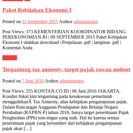
Paket Kebijakan Ekonomi I
Posted on
11 September 2015
Author
administrator
Post Views: 373 KEMENTERIAN KOORDINATOR BIDANG
PEREKONOMIAN RI | 09 SEPTEMBER 2015 Paket Kebijakan
Ekonomi I silahkan download | Penjelasan .pdf | lampiran .pdf |
Komentar Anda
CITAX
Tergantung tax amnesty, target pajak rawan meleset
Posted on
7 Juni 2016
Author
administrator
Post Views: 255 KONTAN.CO.ID | 06 Juni 2016 JAKARTA.
Kondisi fiskal kini tergantung pada kesuksesan pemerintah
menggulirkanÂ Tax Amnesty, alias kebijakan pengampunan pajak.
Dalam Rancangan Anggaran Pendapatan dan Belanja Negara
Perubahan (RAPBN-P) tahun 2016, hanya target penerimaan Pajak
Penghasilan (PPh) non-migas yang naik. Hal itu karena semua
penerimaan pajak yang bersumber dari kebijakan pengampunan
pajak akan […]