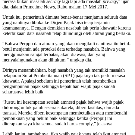
merasa bukan masalah
secracy
lagi tapi ada masalah
privacy
,” ujar
dia, dalam Primetime News, Rabu malam 17 Mei 2017.
Untuk itu, pemerintah diminta benar-benar menjamin seluruh data
yang nantinya dibuka ke Dirjen Pajak bisa tetap terjamin
keamanannya. Dengan demikian nasabah tak perlu khawatir karena
keterbukaan data nasabah tetap dilindungi oleh aturan yang berlaku.
“Bahwa Perppu dan aturan yang akan mengikuti nantinya itu betul-
betul menjamin ada proteksi data terhadap nasabah. Bahwa yang
menggunakan sangat terbatas, akan diawasi, dan yang
menyalahgunakan akan dihukum,” ungkap dia.
Dirinya menambahkan, bagi nasabah yang tak memiliki masalah
pelaporan Surat Pemberitahuan (SPT) pajaknya tak perlu merasa
khawatir. Apalagi sebelum ini pemerintah telah memberikan
pengampunan pajak sehingga kepatuhan wajib pajak sudah
seharusnya lebih baik.
“Justru ini kesempatan setelah amnesti pajak bahwa wajib pajak
didorong untuk patuh secara sukarela, diberi fasilitas, dan ada
transisi. Mereka diberi kesempatan membetulkan atau membenahi
pembukuan yang belum baik sehingga ketika (Perppu) ini
diterapkan saya kira semua sudah harus comply,” jelasnya.
Lebih lanjut, tambahnya, jika wajib pajak yang telah ikut amnesti