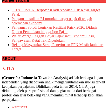
Pos-pos Terbaru
CITA: SP2DK Berpotensi Jadi Andalan DJP Kejar Target
Pajak
Pengamat usulkan RI turunkan target pajak di tengah
pelemahan ekonomi
Pengamat Soroti Lonjakan Restitusi Pajak 2026, Diduga
Dipicu Penundaan hingga Ijon Pajak
Wajar Warga Enggan Bayar Pajak saat Ekonomi Lesu,
Pengawasan Ketat Tak Diperlukan
Belanja Masyarakat Seret, Penerimaan PPN Masih Jauh dari
Target
ABOUT
CITA
(Center for Indonesia Taxation Analysis)
adalah lembaga kajian
independen yang diabdikan untuk mengarusutamakan isu-isu terkait
kebijakan perpajakan. Didirikan pada tahun 2014, CITA juga
didukung oleh para profesional dan pegiat muda dari berbagai
profesi dan latar belakang yang memiliki minat terhadap kebijakan
perpajakan.
ARTIKEL