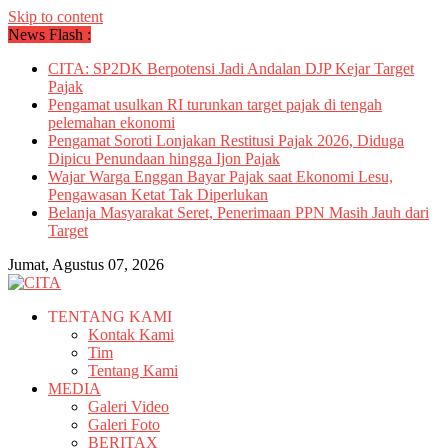
Skip to content
News Flash :
CITA: SP2DK Berpotensi Jadi Andalan DJP Kejar Target
Pajak
Pengamat usulkan RI turunkan target pajak di tengah
pelemahan ekonomi
Pengamat Soroti Lonjakan Restitusi Pajak 2026, Diduga
Dipicu Penundaan hingga Ijon Pajak
Wajar Warga Enggan Bayar Pajak saat Ekonomi Lesu,
Pengawasan Ketat Tak Diperlukan
Belanja Masyarakat Seret, Penerimaan PPN Masih Jauh dari
Target
Jumat, Agustus 07, 2026
TENTANG KAMI
Kontak Kami
Tim
Tentang Kami
MEDIA
Galeri Video
Galeri Foto
BERITAX