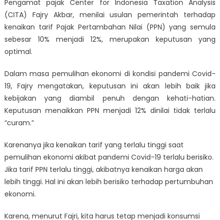
Pengamat pajak Center for Indonesia Taxation Analysis
kenaikan 
(CITA) Fajry Akbar, menilai usulan pemerintah terhadap
PPN men
kenaikan tarif Pajak Pertambahan Nilai (PPN) yang semula
12%, ini k
pengam
sebesar 10% menjadi 12%, merupakan keputusan yang
pajak CI
optimal.
Dalam masa pemulihan ekonomi di kondisi pandemi Covid-
19, Fajry mengatakan, keputusan ini akan lebih baik jika
kebijakan yang diambil penuh dengan kehati-hatian.
Keputusan menaikkan PPN menjadi 12% dinilai tidak terlalu
“curam.”
Karenanya jika kenaikan tarif yang terlalu tinggi saat
pemulihan ekonomi akibat pandemi Covid-19 terlalu berisiko.
Jika tarif PPN terlalu tinggi, akibatnya kenaikan harga akan
lebih tinggi. Hal ini akan lebih berisiko terhadap pertumbuhan
ekonomi.
Karena, menurut Fajri, kita harus tetap menjadi konsumsi