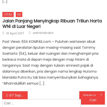
[…]
CITAX
H2
Jalan Panjang Menyingkap Ribuan Triliun Harta
WNI di Luar Negeri
Author
Posted on
administrator
10 April 2017
Post Views: 634 KOMPAS.com – Puluhan wartawan sibuk
dengan peralatan liputan masing-masing saat Tommy
Soeharto (54), keluar dari ruangan dan menghampiri pria
berkaca mata di depan meja dengan map hitam di
tangannya. Saat map dengan tulisan amnesti pajak di
dalamnya diberikan, pria dengan nama lengkap Hutomo
Mandala Putra itu tak bisa menyembunyikan bahagianya.
“Alhamdulillah semua […]
Navigasi pos
G7 Sepakati Pajak Perusahaan Global, Ditjen Pajak: Tak Langsung Pengaruhi RI
Saran pengamat pajak CITA terkait rencana pemerintah kerek tarif PPN baru
Cari untuk: