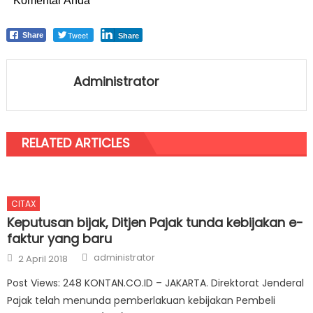
Komentar Anda
Tweet
Share
Share
Administrator
RELATED ARTICLES
CITAX
Keputusan bijak, Ditjen Pajak tunda kebijakan e-
faktur yang baru
Author
Posted on
administrator
2 April 2018
Post Views: 248 KONTAN.CO.ID – JAKARTA. Direktorat Jenderal
Pajak telah menunda pemberlakuan kebijakan Pembeli