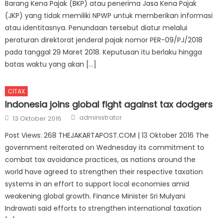
Barang Kena Pajak (BKP) atau penerima Jasa Kena Pajak
(JKP) yang tidak memiliki NPWP untuk memberikan informasi
atau identitasnya. Penundaan tersebut diatur melalui
peraturan direktorat jenderal pajak nomor PER-09/PJ/2018
pada tanggal 29 Maret 2018. Keputusan itu berlaku hingga
batas waktu yang akan […]
CITAX
Indonesia joins global fight against tax dodgers
Author
Posted on
administrator
13 Oktober 2016
Post Views: 268 THEJAKARTAPOST.COM | 13 Oktober 2016 The
government reiterated on Wednesday its commitment to
combat tax avoidance practices, as nations around the
world have agreed to strengthen their respective taxation
systems in an effort to support local economies amid
weakening global growth. Finance Minister Sri Mulyani
Indrawati said efforts to strengthen international taxation