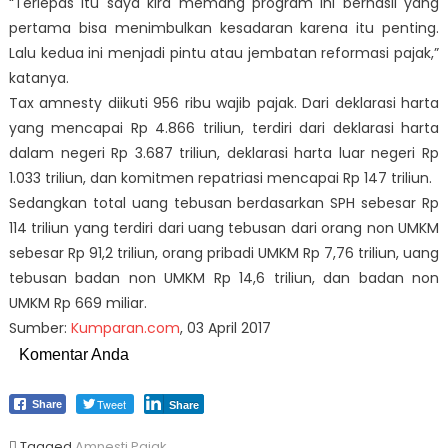
“Terlepas itu saya kira memang program ini berhasil yang
pertama bisa menimbulkan kesadaran karena itu penting.
Lalu kedua ini menjadi pintu atau jembatan reformasi pajak,”
katanya.
Tax amnesty
diikuti 956 ribu wajib pajak. Dari deklarasi harta
yang mencapai Rp 4.866 triliun, terdiri dari deklarasi harta
dalam negeri Rp 3.687 triliun, deklarasi harta luar negeri Rp
1.033 triliun, dan komitmen repatriasi mencapai Rp 147 triliun.
Sedangkan total uang tebusan berdasarkan SPH sebesar Rp
114 triliun yang terdiri dari uang tebusan dari orang non UMKM
sebesar Rp 91,2 triliun, orang pribadi UMKM Rp 7,76 triliun, uang
tebusan badan non UMKM Rp 14,6 triliun, dan badan non
UMKM Rp 669 miliar.
Sumber:
Kumparan.com
, 03 April 2017
Komentar Anda
Tweet
Share
Share
Tagged
Amnesti Pajak