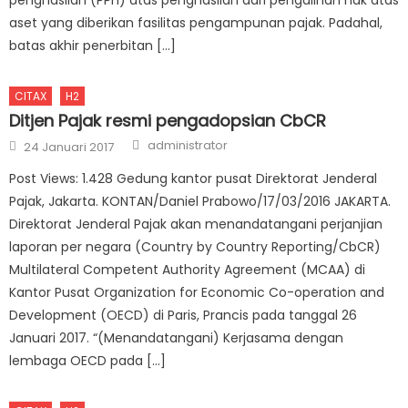
aset yang diberikan fasilitas pengampunan pajak. Padahal,
batas akhir penerbitan […]
CITAX
H2
Ditjen Pajak resmi pengadopsian CbCR
Author
Posted on
administrator
24 Januari 2017
Post Views: 1.428 Gedung kantor pusat Direktorat Jenderal
Pajak, Jakarta. KONTAN/Daniel Prabowo/17/03/2016 JAKARTA.
Direktorat Jenderal Pajak akan menandatangani perjanjian
laporan per negara (Country by Country Reporting/CbCR)
Multilateral Competent Authority Agreement (MCAA) di
Kantor Pusat Organization for Economic Co-operation and
Development (OECD) di Paris, Prancis pada tanggal 26
Januari 2017. “(Menandatangani) Kerjasama dengan
lembaga OECD pada […]