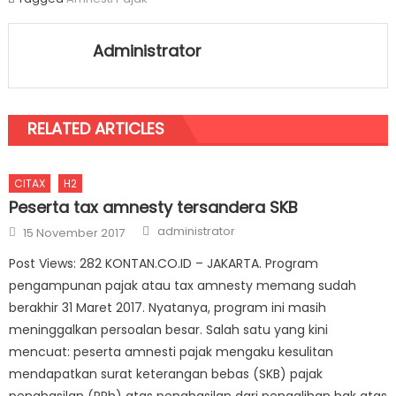
Administrator
RELATED ARTICLES
CITAX
H2
Peserta tax amnesty tersandera SKB
Author
Posted on
administrator
15 November 2017
Post Views: 282 KONTAN.CO.ID – JAKARTA. Program
pengampunan pajak atau tax amnesty memang sudah
berakhir 31 Maret 2017. Nyatanya, program ini masih
meninggalkan persoalan besar. Salah satu yang kini
mencuat: peserta amnesti pajak mengaku kesulitan
mendapatkan surat keterangan bebas (SKB) pajak
penghasilan (PPh) atas penghasilan dari pengalihan hak atas