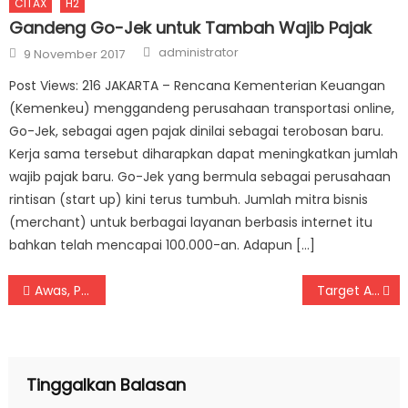
CITAX
H2
Gandeng Go-Jek untuk Tambah Wajib Pajak
Author
Posted on
administrator
9 November 2017
Post Views: 216 JAKARTA – Rencana Kementerian Keuangan
(Kemenkeu) menggandeng perusahaan transportasi online,
Go-Jek, sebagai agen pajak dinilai sebagai terobosan baru.
Kerja sama tersebut diharapkan dapat meningkatkan jumlah
wajib pajak baru. Go-Jek yang bermula sebagai perusahaan
rintisan (start up) kini terus tumbuh. Jumlah mitra bisnis
(merchant) untuk berbagai layanan berbasis internet itu
bahkan telah mencapai 100.000-an. Adapun […]
Navigasi pos
Awas, Penalti 200% Incar Penghindar Pajak
Target Awal Tax Amnesty Meleset, Banyak yang Tak Patuh
Tinggalkan Balasan