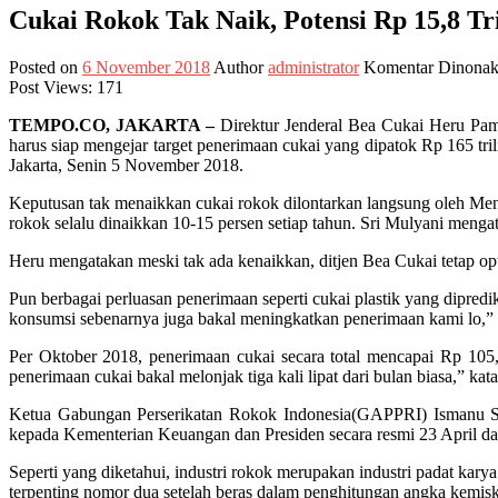
Cukai Rokok Tak Naik, Potensi Rp 15,8 Tri
Posted on
6 November 2018
Author
administrator
Komentar Dinonak
Post Views:
171
TEMPO.CO, JAKARTA –
Direktur Jenderal Bea Cukai Heru Pa
harus siap mengejar target penerimaan cukai yang dipatok Rp 165 tri
Jakarta, Senin 5 November 2018.
Keputusan tak menaikkan cukai rokok dilontarkan langsung oleh Ment
rokok selalu dinaikkan 10-15 persen setiap tahun. Sri Mulyani mengat
Heru mengatakan meski tak ada kenaikkan, ditjen Bea Cukai tetap opt
Pun berbagai perluasan penerimaan seperti cukai plastik yang dipredi
konsumsi sebenarnya juga bakal meningkatkan penerimaan kami lo,
Per Oktober 2018, penerimaan cukai secara total mencapai Rp 105,9 
penerimaan cukai bakal melonjak tiga kali lipat dari bulan biasa,” kat
Ketua Gabungan Perserikatan Rokok Indonesia(GAPPRI) Ismanu Soe
kepada Kementerian Keuangan dan Presiden secara resmi 23 April dan 
Seperti yang diketahui, industri rokok merupakan industri padat karya
terpenting nomor dua setelah beras dalam penghitungan angka kemisk