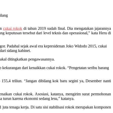
ilang
an
cukai rokok
di tahun 2019 sudah final. Dia mengatakan jajarannya
 keputusan tersebut dari level teknis dan operasional,” kata Heru di
gor. Padahal sejak awal era kepresidenan Joko Widodo 2015, cukai
ari sidang kabinet.
 bakal ditingkatkan pengawasannya.
tup kekurangan dari kenaikkan cukai rokok. “Pengetatan seribu barang
 155,4 triliun. “Jangan dibilang kok baru segini ya, Desember nanti
aikan cukai rokok. Asosiasi, katanya, mengirim surat permohonan
sa turun karena ekonomi sedang lesu,” katanya.
1 juta tenaga kerja. Di satu sisi stabilisasi rokok merupakan komponen