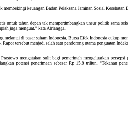
uk membekingi keuangan Badan Pelaksana Jaminan Sosial Kesehatan B
atis untuk tahun depan tak mempertimbangkan unsur politik sama sekal
 rupiah juga menguat,” kata Airlangga.
ng melantai di pasar saham Indonesia, Bursa Efek Indonesia cukup
apor tersebut menjadi salah satu pendorong utama penguatan Indek
s Prastowo mengatakan sulit bagi pemerintah mengeluarkan persepsi 
langkan potensi penerimaan sebesar Rp 15,8 triliun. “Tekanan pener