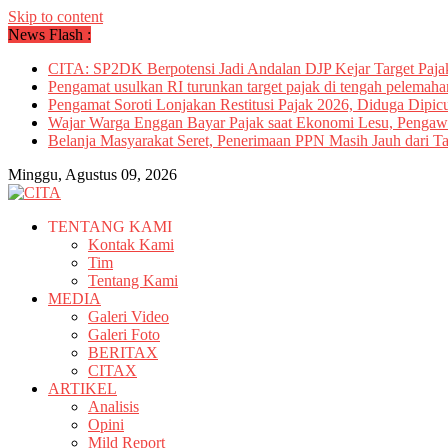
Skip to content
News Flash :
CITA: SP2DK Berpotensi Jadi Andalan DJP Kejar Target Paja
Pengamat usulkan RI turunkan target pajak di tengah pelemah
Pengamat Soroti Lonjakan Restitusi Pajak 2026, Diduga Dipic
Wajar Warga Enggan Bayar Pajak saat Ekonomi Lesu, Pengaw
Belanja Masyarakat Seret, Penerimaan PPN Masih Jauh dari Ta
Minggu, Agustus 09, 2026
TENTANG KAMI
Kontak Kami
Tim
Tentang Kami
MEDIA
Galeri Video
Galeri Foto
BERITAX
CITAX
ARTIKEL
Analisis
Opini
Mild Report