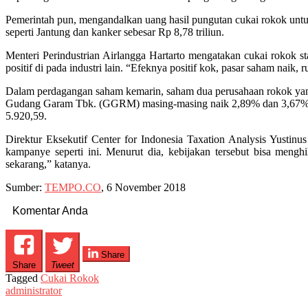
Pemerintah pun, mengandalkan uang hasil pungutan cukai rokok unt
seperti Jantung dan kanker sebesar Rp 8,78 triliun.
Menteri Perindustrian Airlangga Hartarto mengatakan cukai rokok st
positif di pada industri lain. “Efeknya positif kok, pasar saham naik,
Dalam perdagangan saham kemarin, saham dua perusahaan rokok ya
Gudang Garam Tbk. (GGRM) masing-masing naik 2,89% dan 3,67%. R
5.920,59.
Direktur Eksekutif Center for Indonesia Taxation Analysis Yustinu
kampanye seperti ini. Menurut dia, kebijakan tersebut bisa menghi
sekarang,” katanya.
Sumber:
TEMPO.CO
, 6 November 2018
Komentar Anda
Share
Share
Tweet
Tagged
Cukai Rokok
administrator