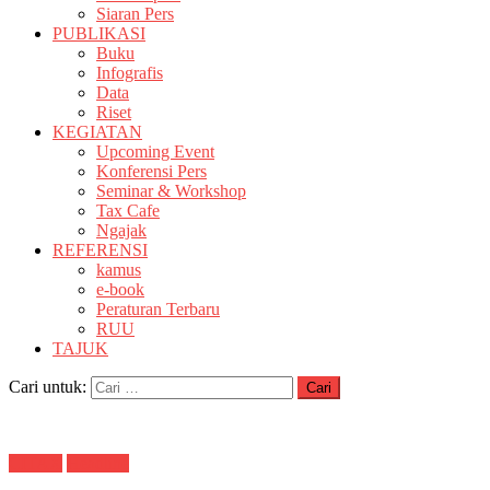
Siaran Pers
PUBLIKASI
Buku
Infografis
Data
Riset
KEGIATAN
Upcoming Event
Konferensi Pers
Seminar & Workshop
Tax Cafe
Ngajak
REFERENSI
kamus
e-book
Peraturan Terbaru
RUU
TAJUK
Cari untuk:
CITAX
Headline