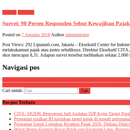
CITAX
Headline
Survei: 90 Persen Responden Sebut Kewajiban Paja
Posted on
7 Agustus 2018
Author
administrator
Post Views: 292 Liputan6.com, Jakarta – Eksekutif Center for Indone
melakukantaat pajak atau justru sebaliknya. Direktur Eksekutif CITA
skor mencapai 8,31. Adapun survei tersebut melibatkan sekitar 2.000
Navigasi pos
Pengamat: Tarif cukai rokok tetap, target penerimaan cukai berat dica
Membaca Postur APBN 2019, Sudah Memadaikah untuk Mengatasi Pe
Cari untuk:
Pos-pos Terbaru
CITA: SP2DK Berpotensi Jadi Andalan DJP Kejar Target Paja
Pengamat usulkan RI turunkan target pajak di tengah pelemah
Pengamat Soroti Lonjakan Restitusi Pajak 2026, Diduga Dipic
Wajar Warga Enggan Bayar Pajak saat Ekonomi Lesu, Pengaw