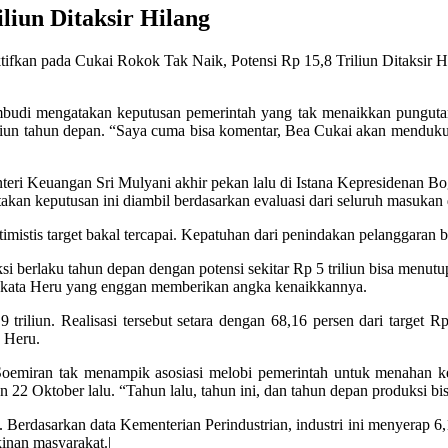
liun Ditaksir Hilang
tifkan
pada Cukai Rokok Tak Naik, Potensi Rp 15,8 Triliun Ditaksir H
mbudi mengatakan keputusan pemerintah yang tak menaikkan pungut
liun tahun depan. “Saya cuma bisa komentar, Bea Cukai akan mendukung
eri Keuangan Sri Mulyani akhir pekan lalu di Istana Kepresidenan Bo
akan keputusan ini diambil berdasarkan evaluasi dari seluruh masukan d
imistis target bakal tercapai. Kepatuhan dari penindakan pelanggaran
ksi berlaku tahun depan dengan potensi sekitar Rp 5 triliun bisa menu
” kata Heru yang enggan memberikan angka kenaikkannya.
triliun. Realisasi tersebut setara dengan 68,16 persen dari target Rp
a Heru.
miran tak menampik asosiasi melobi pemerintah untuk menahan ken
22 Oktober lalu. “Tahun lalu, tahun ini, dan tahun depan produksi bi
. Berdasarkan data Kementerian Perindustrian, industri ini menyerap 6,
inan masyarakat.|