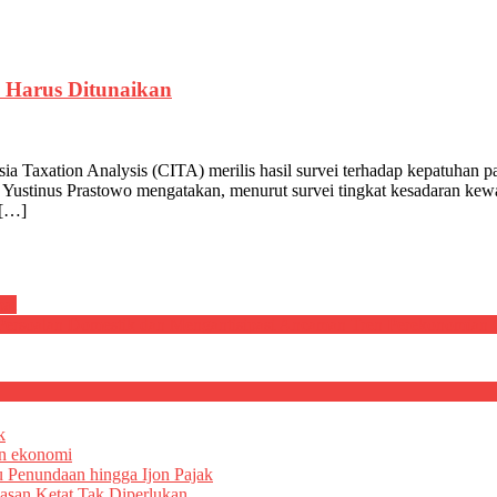
k Harus Ditunaikan
sia Taxation Analysis (CITA) merilis hasil survei terhadap kepatuhan
, Yustinus Prastowo mengatakan, menurut survei tingkat kesadaran kew
 […]
pai
rsoalan Domestik dan Mengantisipasi Ancaman Tren Perekonomian 
k
an ekonomi
u Penundaan hingga Ijon Pajak
asan Ketat Tak Diperlukan