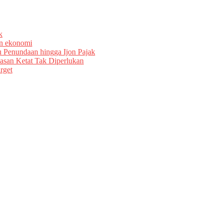
k
an ekonomi
u Penundaan hingga Ijon Pajak
asan Ketat Tak Diperlukan
rget