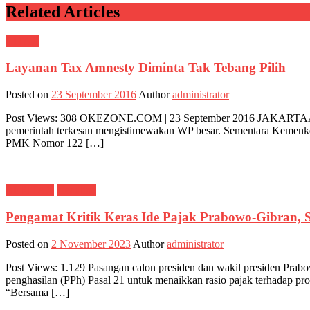
Related Articles
CITAX
Layanan Tax Amnesty Diminta Tak Tebang Pilih
Posted on
23 September 2016
Author
administrator
Post Views: 308 OKEZONE.COM | 23 September 2016 JAKARTAÂ â€“ P
pemerintah terkesan mengistimewakan WP besar. Sementara Kemenk
PMK Nomor 122 […]
BERITAX
Headline
Pengamat Kritik Keras Ide Pajak Prabowo-Gibran, 
Posted on
2 November 2023
Author
administrator
Post Views: 1.129 Pasangan calon presiden dan wakil presiden Pra
penghasilan (PPh) Pasal 21 untuk menaikkan rasio pajak terhadap pro
“Bersama […]