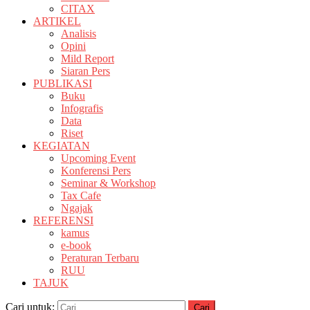
CITAX
ARTIKEL
Analisis
Opini
Mild Report
Siaran Pers
PUBLIKASI
Buku
Infografis
Data
Riset
KEGIATAN
Upcoming Event
Konferensi Pers
Seminar & Workshop
Tax Cafe
Ngajak
REFERENSI
kamus
e-book
Peraturan Terbaru
RUU
TAJUK
Cari untuk: