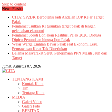
Skip to content
News Flash :
CITA: SP2DK Berpotensi Jadi Andalan DJP Kejar Target
Pajak
Pengamat usulkan RI turunkan target pajak di tengah
pelemahan ekonomi
Pengamat Soroti Lonjakan Restitusi Pajak 2026, Diduga
Dipicu Penundaan hingga Ijon Pajak
Wajar Warga Enggan Bayar Pajak saat Ekonomi Lesu,
Pengawasan Ketat Tak Diperlukan
Belanja Masyarakat Seret, Penerimaan PPN Masih Jauh dari
Target
Jumat, Agustus 07, 2026
TENTANG KAMI
Kontak Kami
Tim
Tentang Kami
MEDIA
Galeri Video
Galeri Foto
BERITAX