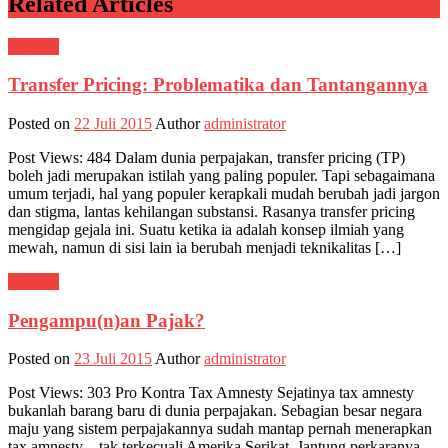
Related Articles
TAJUK
Transfer Pricing: Problematika dan Tantangannya
Posted on
22 Juli 2015
Author
administrator
Post Views: 484 Dalam dunia perpajakan, transfer pricing (TP)
boleh jadi merupakan istilah yang paling populer. Tapi sebagaimana
umum terjadi, hal yang populer kerapkali mudah berubah jadi jargon
dan stigma, lantas kehilangan substansi. Rasanya transfer pricing
mengidap gejala ini. Suatu ketika ia adalah konsep ilmiah yang
mewah, namun di sisi lain ia berubah menjadi teknikalitas […]
TAJUK
Pengampu(n)an Pajak?
Posted on
23 Juli 2015
Author
administrator
Post Views: 303 Pro Kontra Tax Amnesty Sejatinya tax amnesty
bukanlah barang baru di dunia perpajakan. Sebagian besar negara
maju yang sistem perpajakannya sudah mantap pernah menerapkan
tax amnesty – tak terkecuali Amerika Serikat. Jantung perkaranya