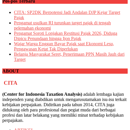
Pos-pos Terbaru
CITA: SP2DK Berpotensi Jadi Andalan DJP Kejar Target
Pajak
Pengamat usulkan RI turunkan target pajak di tengah
pelemahan ekonomi
Pengamat Soroti Lonjakan Restitusi Pajak 2026, Diduga
Dipicu Penundaan hingga Ijon Pajak
Wajar Warga Enggan Bayar Pajak saat Ekonomi Lesu,
Pengawasan Ketat Tak Diperlukan
Belanja Masyarakat Seret, Penerimaan PPN Masih Jauh dari
Target
ABOUT
CITA
(Center for Indonesia Taxation Analysis)
adalah lembaga kajian
independen yang diabdikan untuk mengarusutamakan isu-isu terkait
kebijakan perpajakan. Didirikan pada tahun 2014, CITA juga
didukung oleh para profesional dan pegiat muda dari berbagai
profesi dan latar belakang yang memiliki minat terhadap kebijakan
perpajakan.