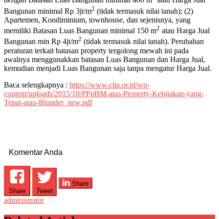
dengan Batasan Luas Bangunan minimal 400 m
atau Harga Jual
2
Bangunan minimal Rp 3jt/m
(tidak termasuk nilai tanah); (2)
Apartemen, Kondiminium, townhouse, dan sejenisnya, yang
2
memiliki Batasan Luas Bangunan minimal 150 m
atau Harga Jual
2
Bangunan min Rp 4jt/m
(tidak termasuk nilai tanah). Perubahan
peraturan terkait batasan property tergolong mewah ini pada
awalnya menggunakkan batasan Luas Bangunan dan Harga Jual,
kemudian menjadi Luas Bangunan saja tanpa mengatur Harga Jual.
Baca selengkapnya :
https://www.cita.or.id/wp-
content/uploads/2015/10/PPnBM-atas-Property-Kebijakan-yang-
Tepat-atau-Blunder_new.pdf
Komentar Anda
Share
Share
Tweet
administrator