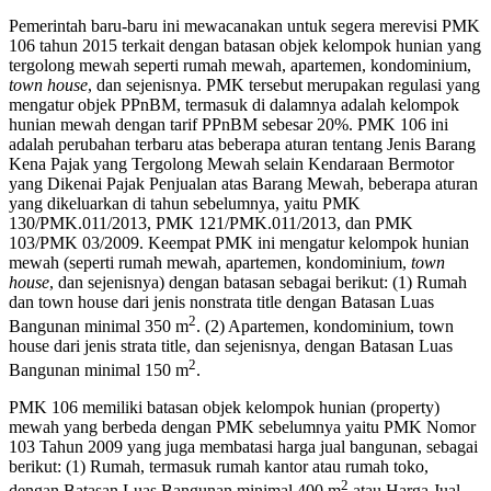
Pemerintah baru-baru ini mewacanakan untuk segera merevisi PMK
106 tahun 2015 terkait dengan batasan objek kelompok hunian yang
tergolong mewah seperti rumah mewah, apartemen, kondominium,
town house
, dan sejenisnya. PMK tersebut merupakan regulasi yang
mengatur objek PPnBM, termasuk di dalamnya adalah kelompok
hunian mewah dengan tarif PPnBM sebesar 20%. PMK 106 ini
adalah perubahan terbaru atas beberapa aturan tentang Jenis Barang
Kena Pajak yang Tergolong Mewah selain Kendaraan Bermotor
yang Dikenai Pajak Penjualan atas Barang Mewah, beberapa aturan
yang dikeluarkan di tahun sebelumnya, yaitu PMK
130/PMK.011/2013, PMK 121/PMK.011/2013, dan PMK
103/PMK 03/2009. Keempat PMK ini mengatur kelompok hunian
mewah (seperti rumah mewah, apartemen, kondominium,
town
house
, dan sejenisnya) dengan batasan sebagai berikut: (1) Rumah
dan town house dari jenis nonstrata title dengan Batasan Luas
2
Bangunan minimal 350 m
. (2) Apartemen, kondominium, town
house dari jenis strata title, dan sejenisnya, dengan Batasan Luas
2
Bangunan minimal 150 m
.
PMK 106 memiliki batasan objek kelompok hunian (property)
mewah yang berbeda dengan PMK sebelumnya yaitu PMK Nomor
103 Tahun 2009 yang juga membatasi harga jual bangunan, sebagai
berikut: (1) Rumah, termasuk rumah kantor atau rumah toko,
2