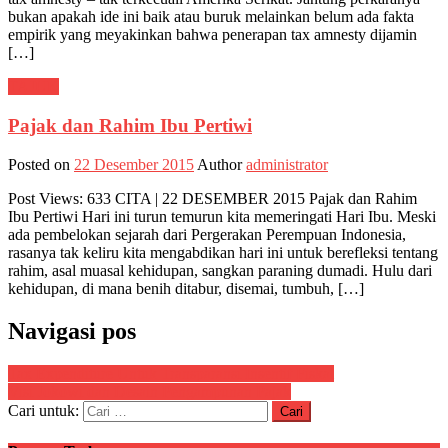
bukan apakah ide ini baik atau buruk melainkan belum ada fakta
empirik yang meyakinkan bahwa penerapan tax amnesty dijamin
[…]
TAJUK
Pajak dan Rahim Ibu Pertiwi
Posted on
22 Desember 2015
Author
administrator
Post Views: 633 CITA | 22 DESEMBER 2015 Pajak dan Rahim
Ibu Pertiwi Hari ini turun temurun kita memeringati Hari Ibu. Meski
ada pembelokan sejarah dari Pergerakan Perempuan Indonesia,
rasanya tak keliru kita mengabdikan hari ini untuk berefleksi tentang
rahim, asal muasal kehidupan, sangkan paraning dumadi. Hulu dari
kehidupan, di mana benih ditabur, disemai, tumbuh, […]
Navigasi pos
Tax Expenditure Untuk Transparansi Insentif Fiskal
Visi Jokowi dan Desain Pengampunan Pajak
Cari untuk: